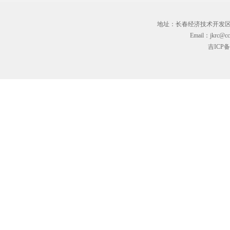
地址：长春经济技术开发区临河街3
Email：jkrc@cc
吉ICP备