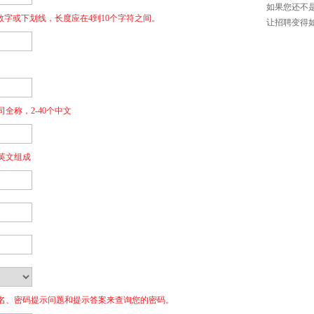
如果您还不
，数字或下划线，长度应在4到10个字符之间。
让招聘变得
全称，2-40个中文
英文组成
名、密码提示问题和提示答案来查询您的密码。