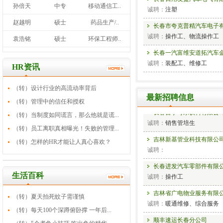
孙倍天
中专
移动通信工..
诚聘：
注塑
赵越明
硕士
药品生产/..
长春市夸克普精汽车电子
诚聘：
操作工、物流操作工
袁浩铭
硕士
环保工程师..
长春一汽富维安道拓汽车
诚聘：
装配工、维修工
HR资讯
长春合心机械制造有限公
（转）设计行业的高流动率背后
诚聘：
机械工程师、非标设
最新招聘信息
（转）管理中的信任和授权
长春百事可乐饮料有限公
（转）当制度如同谎言，那么他就是谎...
诚聘：
销售管培生
（转）员工离职真相曝光！失败的管理...
吉林新基管业科技有限公
（转）怎样的HR才能让人真心喜欢？
诚聘：
长春进发汽车零部件有限
诚聘：
操作工
生活百科
吉林省广电物业服务有限
（转）夏天拍死蚊子需谨慎
诚聘：
暖通维修、综合服务
（转）每天100个深蹲俯卧撑 一年后...
顺丰速运长春分公司