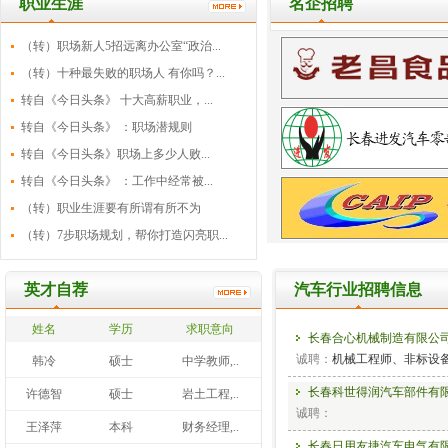
职业生涯
名企招聘
（转）职场新人5招远离办公室“政治...
（转）十种最失败的职场人 有你吗？...
转自《今日头条》 十大高薪职业，...
转自《今日头条》 ：职场潜规则
转自《今日头条》职场上多少人败...
转自《今日头条》 ：工作中经常被...
（转）职业生涯要有所谓有所不为
（转）7步职场规划，帮你打造闪亮职...
英才自荐
汽车行业招聘信息
姓名
学历
求职意向
长春合心机械制造有限公
诚聘：
机械工程师、非标设
韩冷
硕士
中学教师,..
长春科世得润汽车部件有
许德智
硕士
岩土工程,..
诚聘：
王泽萍
本科
财务经理,..
长春日用友捷汽车电气有