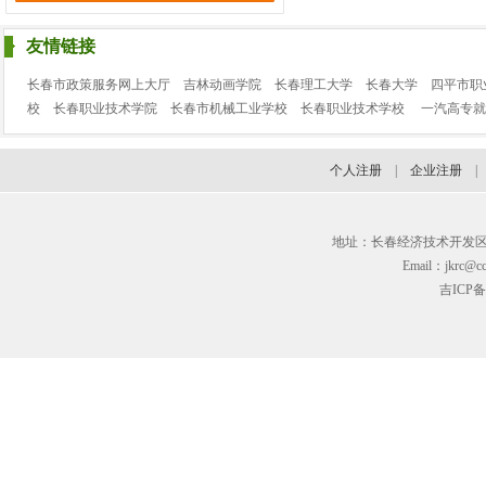
吉林省广电物业服务有限
诚聘：
暖通维修、综合服务
友情链接
顺丰速运长春分公司
长春市政策服务网上大厅
吉林动画学院
长春理工大学
长春大学
四平市职
诚聘：
收派员
校
长春职业技术学院
长春市机械工业学校
长春职业技术学校
一汽高专就
长春市大华塑胶制品有限
诚聘：
生产车间操作工（残
个人注册
|
企业注册
吉林省峰火文化传媒有限
诚聘：
电商直播运营、录音师
地址：长春经济技术开发区临河街3
丝路花雨（四川）供应链
Email：jkrc@cc
诚聘：
销售人员
吉ICP备
长春长光易格精密技术有
诚聘：
铸造技术员
吉林泰域医药科技有限公
诚聘：
销售
吉林瑞雅国际贸易集团有
诚聘：
吉林省养天和康赛大药房