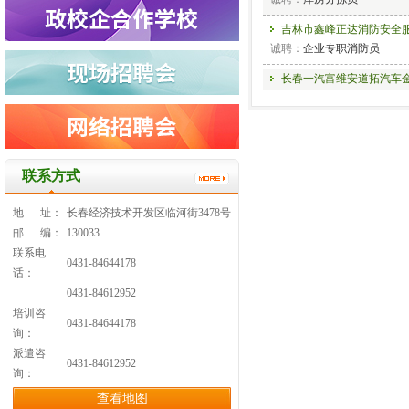
吉林市鑫峰正达消防安全
诚聘：
企业专职消防员
长春一汽富维安道拓汽车
诚聘：
装配工、维修工
长春数控机床有限公司
诚聘：
吉林省海艺建筑装饰材料
联系方式
诚聘：
地 址：
长春经济技术开发区临河街3478号
长春合心机械制造有限公
邮 编：
130033
诚聘：
机械工程师、非标设
联系电
0431-84644178
长春百事可乐饮料有限公
话：
诚聘：
销售管培生
0431-84612952
培训咨
吉林新基管业科技有限公
0431-84644178
询：
诚聘：
派遣咨
0431-84612952
长春进发汽车零部件有限
询：
诚聘：
操作工
查看地图