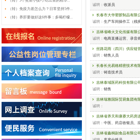
（转）5个煮鱼小技巧 吃出鱼的精华...
诚聘：
收派员
（转）免疫力差怎么力？日常坚持5件...
长春市大华塑胶制品有限
（转）养肝要做好这6件事：多喝柠檬...
诚聘：
生产车间操作工（残
吉林省峰火文化传媒有限
诚聘：
电商直播运营、录音师
丝路花雨（四川）供应链
诚聘：
销售人员
长春长光易格精密技术有
诚聘：
铸造技术员
吉林泰域医药科技有限公
诚聘：
销售
吉林瑞雅国际贸易集团有
诚聘：
吉林省养天和康赛大药房
诚聘：
中医、药店收银员、应
吉林省鑫桐副食品有限公
诚聘：
库房分拣员