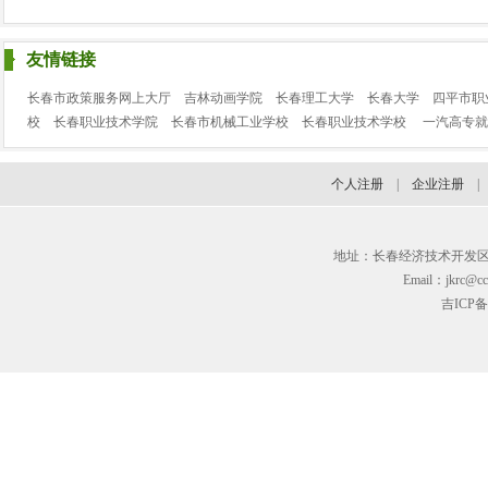
友情链接
长春市政策服务网上大厅
吉林动画学院
长春理工大学
长春大学
四平市职
校
长春职业技术学院
长春市机械工业学校
长春职业技术学校
一汽高专就
个人注册
|
企业注册
地址：长春经济技术开发区临河街3
Email：jkrc@cc
吉ICP备