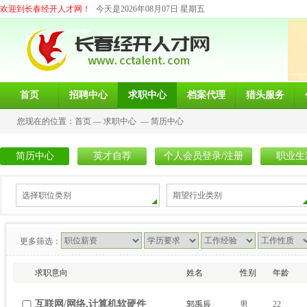
欢迎到长春经开人才网！
今天是2026年08月07日 星期五
首页
招聘中心
求职中心
档案代理
猎头服务
您现在的位置：
首页
—
求职中心
—
简历中心
简历中心
英才自荐
个人会员登录/注册
职业生
选择职位类别
期望行业类别
更多筛选：
求职意向
姓名
性别
年龄
互联网/网络,计算机软硬件
郭禹辰
男
22