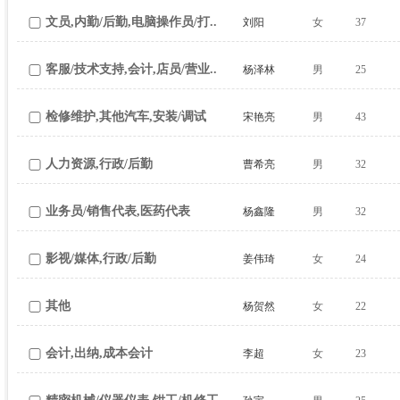
文员,内勤/后勤,电脑操作员/打..
刘阳
女
37
客服/技术支持,会计,店员/营业..
杨泽林
男
25
检修维护,其他汽车,安装/调试
宋艳亮
男
43
人力资源,行政/后勤
曹希亮
男
32
业务员/销售代表,医药代表
杨鑫隆
男
32
影视/媒体,行政/后勤
姜伟琦
女
24
其他
杨贺然
女
22
会计,出纳,成本会计
李超
女
23