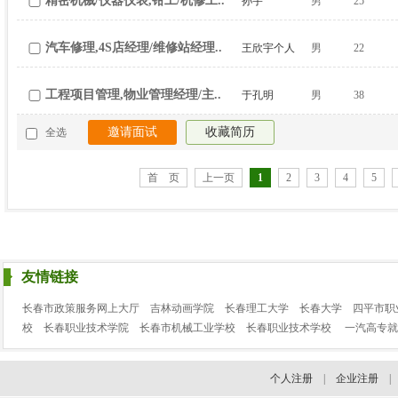
精密机械/仪器仪表,钳工/机修工..
孙宇
男
25
汽车修理,4S店经理/维修站经理..
王欣宇个人
男
22
简历
工程项目管理,物业管理经理/主..
于孔明
男
38
邀请面试
收藏简历
全选
首 页
上一页
1
2
3
4
5
友情链接
长春市政策服务网上大厅
吉林动画学院
长春理工大学
长春大学
四平市职
校
长春职业技术学院
长春市机械工业学校
长春职业技术学校
一汽高专就
个人注册
|
企业注册