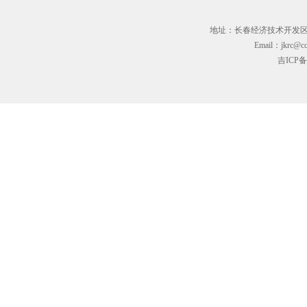
地址：长春经济技术开发区临河街3
Email：jkrc@cc
吉ICP备