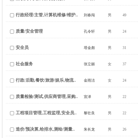
行政经理/主管,计算机维修/维护..
刘春闯
男
49
质量/安全管理
孔令轩
男
24
安全员
塔金彪
男
31
社会服务
张立丽
女
37
行政/后勤,餐饮/旅游/娱乐,物流..
金雨洁
女
24
质量检验/测试,供应商管理,采购..
宣泽
男
22
工程项目管理,工程监理,安全员..
黎壮良
男
22
造价/预决算,给排水,测绘/测量..
朱长龙
男
26