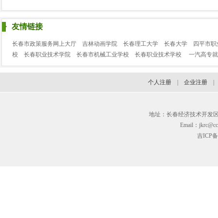
友情链接
长春市政策服务网上大厅
吉林动画学院
长春理工大学
长春大学
四平市职
校
长春职业技术学院
长春市机械工业学校
长春职业技术学校
一汽高专就
个人注册
|
企业注册
地址：长春经济技术开发区临河街3
Email：jkrc@cc
吉ICP备