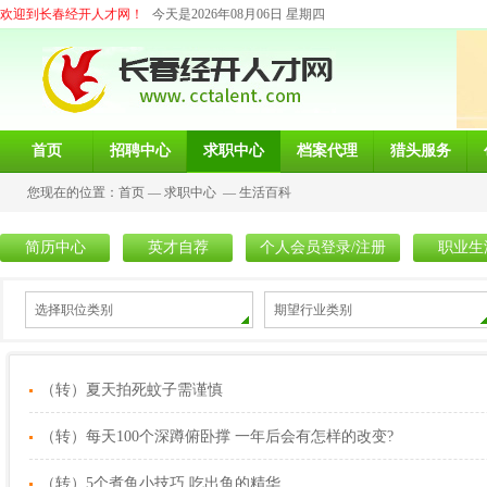
欢迎到长春经开人才网！
今天是2026年08月06日 星期四
首页
招聘中心
求职中心
档案代理
猎头服务
您现在的位置：
首页
—
求职中心
—
生活百科
简历中心
英才自荐
个人会员登录/注册
职业生
选择职位类别
期望行业类别
（转）夏天拍死蚊子需谨慎
（转）每天100个深蹲俯卧撑 一年后会有怎样的改变?
（转）5个煮鱼小技巧 吃出鱼的精华