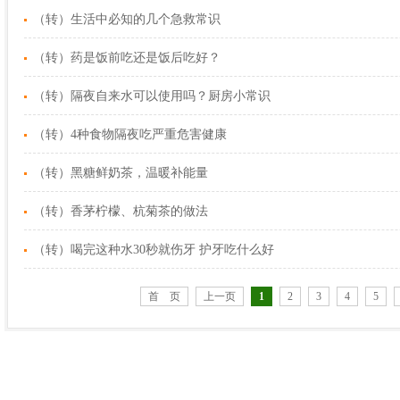
（转）生活中必知的几个急救常识
（转）药是饭前吃还是饭后吃好？
（转）隔夜自来水可以使用吗？厨房小常识
（转）4种食物隔夜吃严重危害健康
（转）黑糖鲜奶茶，温暖补能量
（转）香茅柠檬、杭菊茶的做法
（转）喝完这种水30秒就伤牙 护牙吃什么好
首 页
上一页
1
2
3
4
5