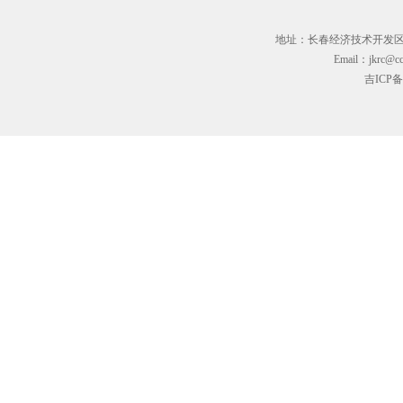
地址：长春经济技术开发区临河街3
Email：jkrc@cc
吉ICP备