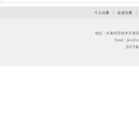
个人注册
|
企业注册
地址：长春经济技术开发区临河街3
Email：jkrc@cc
吉ICP备