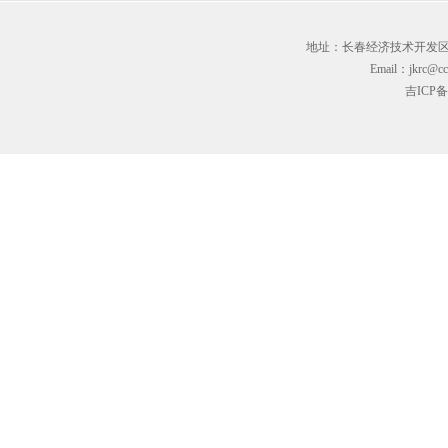
地址：长春经济技术开发区临河街3
Email：jkrc@cc
吉ICP备