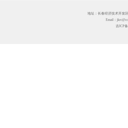
地址：长春经济技术开发区临河街3
Email：jkrc@cc
吉ICP备