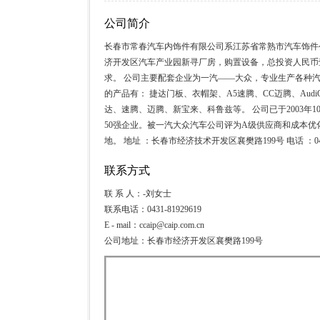
公司简介
长春市常春汽车内饰件有限公司系江苏省常熟市汽车饰件公
济开发区汽车产业园新寻厂房，购置设备，总投资人民币壹亿
求。 公司主要配套企业为一汽——大众，专业生产各种
的产品有： 捷达门板、衣帽架、A5速腾、CC迈腾、Au
达、速腾、迈腾、新宝来、科鲁兹等。 公司已于2003年10月
50强企业。被一汽大众汽车公司评为A级供应商和成本
地。 地址 ：长春市经济技术开发区襄樊路199号 电话 ：0431-
联系方式
联 系 人：-刘女士
联系电话：0431-81929619
E - mail：ccaip@caip.com.cn
公司地址：长春市经济开发区襄樊路199号