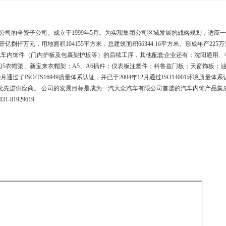
司的全资子公司。成立于1999年5月。为实现集团公司区域发展的战略规划，适应一
捌仟万元，用地面积104155平方米，总建筑面积66344.16平方米。形成年产22
汽车内饰件（门内护板及包裹架护板等）的后续工序，其他配套企业还有：沈阳通用、
diQ5衣帽架、新宝来衣帽架；A5、A6插件；仪表板注塑件；科鲁兹门板；天窗饰板
通过了ISO/TS16949质量体系认证，并已于2004年12月通过ISO14001环境质
优化先进供应商。 公司的发展目标是成为一汽大众汽车有限公司首选的汽车内饰产品
81929619