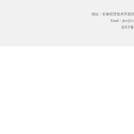
地址：长春经济技术开发区临河街3
Email：jkrc@cc
吉ICP备