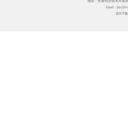
地址：长春经济技术开发区临河街3
Email：jkrc@cc
吉ICP备