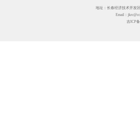
地址：长春经济技术开发区临河街3
Email：jkrc@cc
吉ICP备