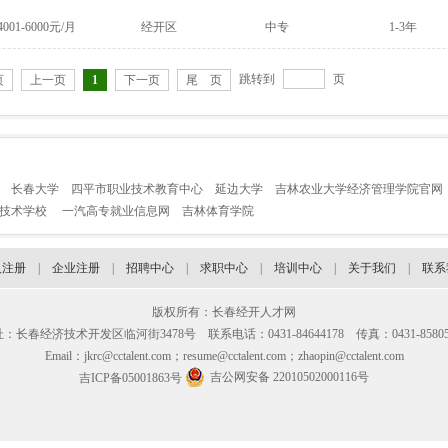
4001-6000元/月
经开区
中专
1-3年
跳转到
页
页
上一页
1
下一页
尾 页
长春大学
四平市职业技术教育中心
延边大学
吉林农业大学经济管理学院官网
业技术学校
一汽高专就业信息网
吉林体育学院
人注册
|
企业注册
|
招聘中心
|
求职中心
|
培训中心
|
关于我们
|
联系
版权所有：长春经开人才网
：长春经济技术开发区临河街3478号 联系电话：0431-84644178 传真：0431-85805
Email：jkrc@cctalent.com；resume@cctalent.com；zhaopin@cctalent.com
吉公网安备 22010502000116号
吉ICP备05001863号