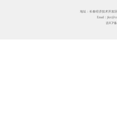
地址：长春经济技术开发区临河街3
Email：jkrc@cc
吉ICP备