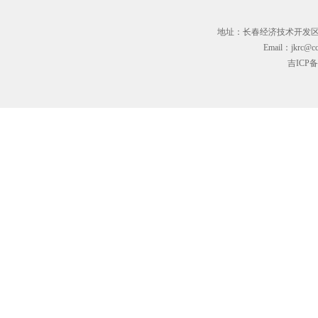
地址：长春经济技术开发区临河街3
Email：jkrc@cc
吉ICP备