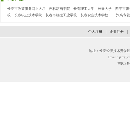
长春市政策服务网上大厅
吉林动画学院
长春理工大学
长春大学
四平市职
校
长春职业技术学院
长春市机械工业学校
长春职业技术学校
一汽高专就
个人注册
|
企业注册
地址：长春经济技术开发区临河街3
Email：jkrc@cc
吉ICP备