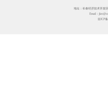
地址：长春经济技术开发区临河街3
Email：jkrc@cc
吉ICP备