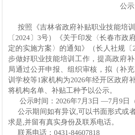
公示
按照《吉林省政府补贴职业技能培
〔
2024〕3号）《关于印发〈长春市
定的实施方案〉的通知》（长人社规〔2
步做好职业技能培训工作，提高政府补
局通过公开申报、组织审核，拟（补充
训学校
等
1
家机构为
202
6
年经开区政府
将机构名单、补贴工种予以公示。
公示时间：202
6
年
7
月
3
日
—
7
月
9
日
公示期间如有异议
,可以书面形式或
求是,并留有真实身份及联系电话。
联系电话：
0431-
84607818