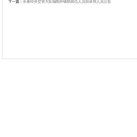
下一篇：
长春经开交管大队编制外辅助岗位人员拟录用人员公告